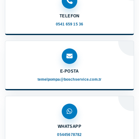
TELEFON
0541 659 15 36
E-POSTA
temelpompa@boschservice.com.tr
WHATSAPP
05445678782